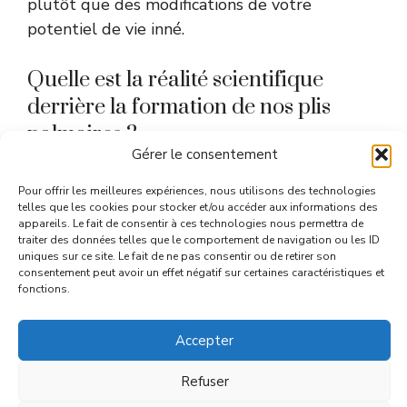
plutôt que des modifications de votre
potentiel de vie inné.
Quelle est la réalité scientifique
derrière la formation de nos plis
palmaires ?
Gérer le consentement
D’un point de vue médical, ces lignes sont des
Pour offrir les meilleures expériences, nous utilisons des technologies
telles que les cookies pour stocker et/ou accéder aux informations des
plis de flexion indispensables à la
appareils. Le fait de consentir à ces technologies nous permettra de
préhension
. Elles permettent à la peau de se
traiter des données telles que le comportement de navigation ou les ID
uniques sur ce site. Le fait de ne pas consentir ou de retirer son
plier sans former de bourrelets gênants
consentement peut avoir un effet négatif sur certaines caractéristiques et
lorsque vous saisissez un objet. Ce processus
fonctions.
de développement embryonnaire est
purement mécanique et génétique, commun à
Accepter
l’ensemble des primates.
Refuser