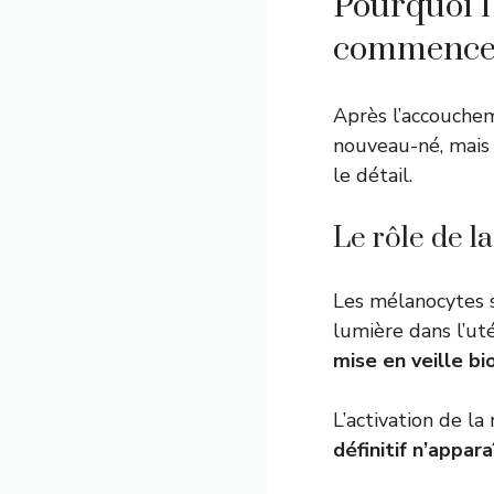
Pourquoi l
commence a
Après l’accouchem
nouveau-né, mais 
le détail.
Le rôle de l
Les mélanocytes s
lumière dans l’u
mise en veille bi
L’activation de l
définitif n’appa