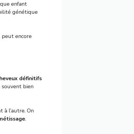
aque enfant
bilité génétique
t peut encore
heveux définitifs
t souvent bien
 à l’autre. On
 métissage
.