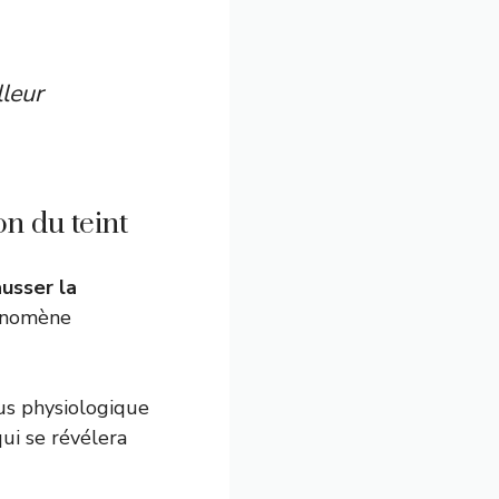
lleur
on du teint
usser la
hénomène
us physiologique
ui se révélera