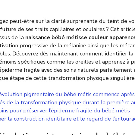
gez peut-être sur la clarté surprenante du teint de v
 future de ses traits capillaires et oculaires ? Cet articl
essus de la
naissance bébé métisse couleur apparenc
tivation progressive de la mélanine ainsi que les méc
bles. Découvrez dès maintenant comment identifier la c
émoins spécifiques comme les oreilles et apprenez à 
épiderme fragile avec des soins naturels parfaitement
ue étape de cette transformation physique singulière
’évolution pigmentaire du bébé métis commence après 
lés de la transformation physique durant la première 
oins pour préserver l’épiderme fragile du bébé métis
 la construction identitaire et le regard de l’entour