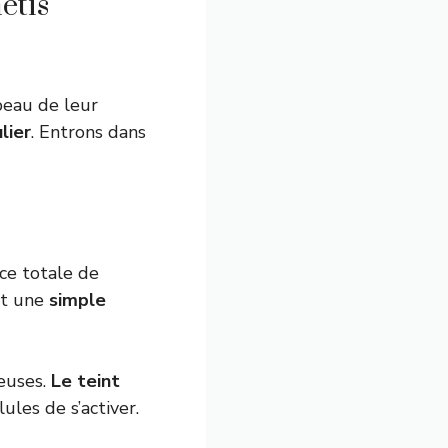
étis
peau de leur
lier
. Entrons dans
ce totale de
st une
simple
neuses.
Le teint
lules de s’activer.