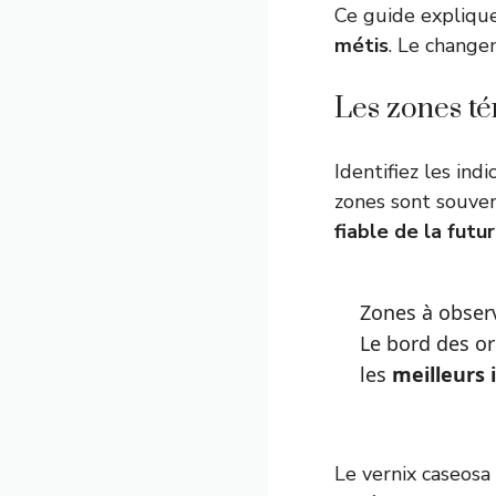
Ce guide explique
métis
. Le change
Les zones té
Identifiez les ind
zones sont souve
fiable de la futu
Zones à obser
Le bord des ore
les
meilleurs 
Le vernix caseosa