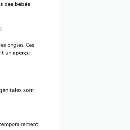
es des bébés
e
des ongles. Ces
ent un
aperçu
 génitales sont
 temporairement