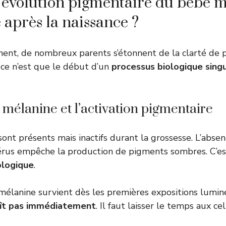
’évolution pigmentaire du bébé m
près la naissance ?
ent, de nombreux parents s’étonnent de la clarté de 
ce n’est que le début d’un
processus biologique singu
a mélanine et l’activation pigmentaire
ont présents mais inactifs durant la grossesse. L’absen
térus empêche la production de pigments sombres. C’e
ologique
.
a mélanine survient dès les premières expositions lumi
raît pas immédiatement
. Il faut laisser le temps aux cel