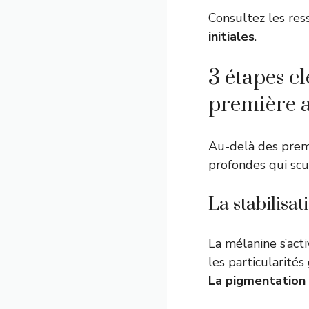
Consultez les res
initiales
.
3 étapes c
première 
Au-delà des prem
profondes qui scu
La stabilisat
La mélanine s’act
les particularité
La pigmentation s