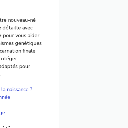
otre nouveau-né
e détaille avec
e
pour vous aider
anismes génétiques
arnation finale
protéger
 adaptés pour
.
la naissance ?
année
age