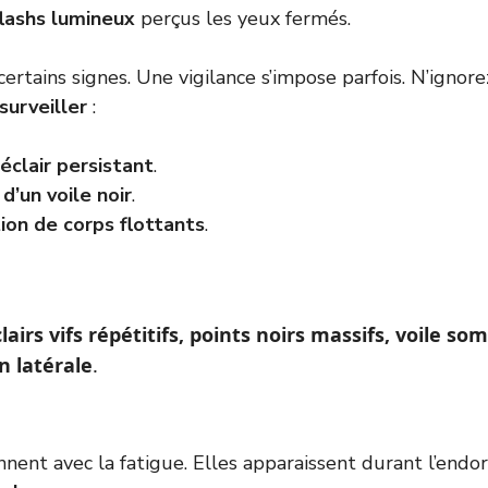
flashs lumineux
perçus les yeux fermés.
certains signes. Une vigilance s’impose parfois. N’ignore
surveiller
:
éclair persistant
.
d’un voile noir
.
tion de corps flottants
.
lairs vifs répétitifs, points noirs massifs, voile so
n latérale
.
ennent avec la fatigue. Elles apparaissent durant l’endo