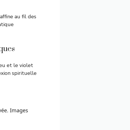
affine au fil des
atique
iques
leu et le violet
xion spirituelle
evée. Images