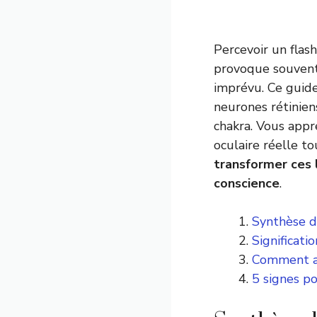
Percevoir un flas
provoque souvent 
imprévu. Ce guide
neurones rétiniens
chakra. Vous appr
oculaire réelle t
transformer ces 
conscience
.
Synthèse d
Significati
Comment ad
5 signes p