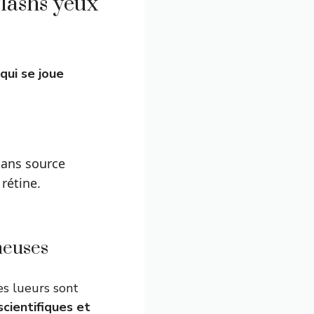
flashs yeux
qui se joue
ans source
rétine.
neuses
es lueurs sont
scientifiques et