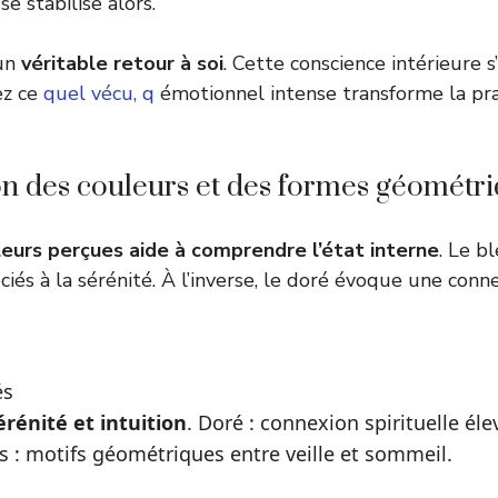
 se stabilise alors.
 un
véritable retour à soi
. Cette conscience intérieure s’
ez ce
quel vécu, q
émotionnel intense transforme la pr
on des couleurs et des formes géométr
leurs perçues aide à comprendre l’état interne
. Le b
iés à la sérénité. À l’inverse, le doré évoque une conne
és
érénité et intuition
. Doré : connexion spirituelle él
 : motifs géométriques entre veille et sommeil.