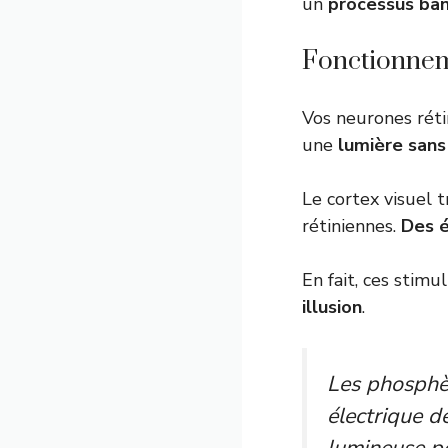
un
processus ban
Fonctionneme
Vos neurones rétin
une
lumière san
Le cortex visuel tr
rétiniennes.
Des é
En fait, ces stimu
illusion
.
Les phosphè
électrique d