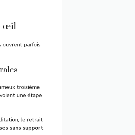
e œil
s ouvrent parfois
rales
 fameux troisième
 voient une étape
tation, le retrait
ses sans support