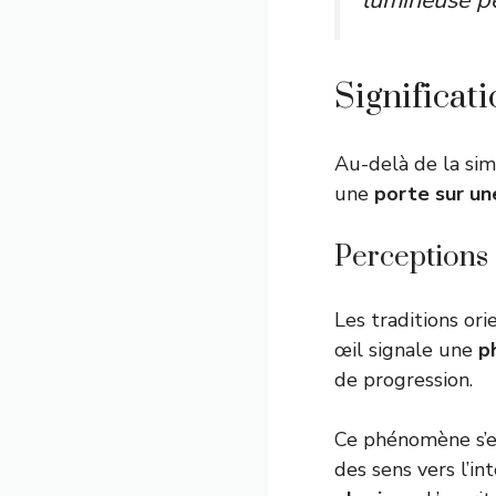
lumineuse pe
Significati
Au-delà de la sim
une
porte sur un
Perceptions 
Les traditions ori
œil signale une
p
de progression.
Ce phénomène s’exp
des sens vers l’in