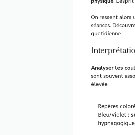
physique
. L’esprit
On ressent alors
séances. Découvr
quotidienne.
Interprétati
Analyser les cou
sont souvent assoc
élevée.
Repères color
Bleu/Violet :
s
hypnagogiques