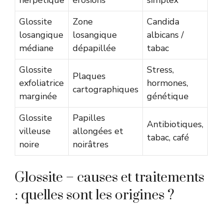
herpétique
érosions
simplex
Glossite
Zone
Candida
losangique
losangique
albicans /
médiane
dépapillée
tabac
Glossite
Stress,
Plaques
exfoliatrice
hormones,
cartographiques
marginée
génétique
Glossite
Papilles
Antibiotiques,
villeuse
allongées et
tabac, café
noire
noirâtres
Glossite – causes et traitements
: quelles sont les origines ?