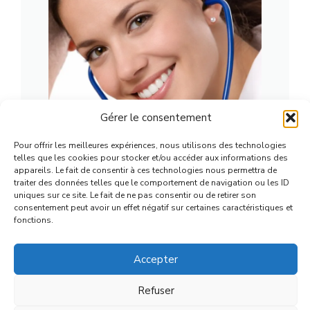
Gérer le consentement
Pour offrir les meilleures expériences, nous utilisons des technologies
Julie
telles que les cookies pour stocker et/ou accéder aux informations des
appareils. Le fait de consentir à ces technologies nous permettra de
Passionnée de longue date par la
traiter des données telles que le comportement de navigation ou les ID
uniques sur ce site. Le fait de ne pas consentir ou de retirer son
médecine, j'ai décidé de rassembler
consentement peut avoir un effet négatif sur certaines caractéristiques et
dans ce blog toutes les infos santé
fonctions.
utiles au plus grand nombre.
Accepter
Refuser