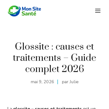
Aller
au
M
contenu
Glossite : causes et
traitements – Guide
complet 2026
mai 9, 2026
par Julie
La
glossite – causes et traitements
est un