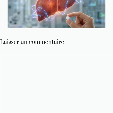
Laisser un commentaire
Commentaire