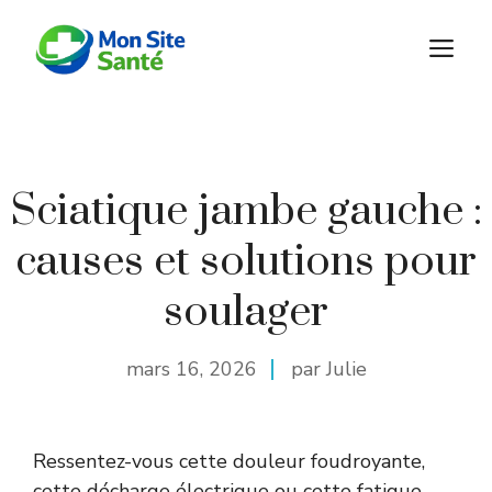
Aller
au
M
contenu
Sciatique jambe gauche :
causes et solutions pour
soulager
mars 16, 2026
par Julie
Ressentez-vous cette douleur foudroyante,
cette décharge électrique ou cette fatigue