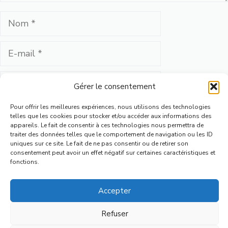
Nom
E-
mail
Site
Gérer le consentement
web
Enregistrer mon nom, mon e-mail et mon site dans
Pour offrir les meilleures expériences, nous utilisons des technologies
telles que les cookies pour stocker et/ou accéder aux informations des
le navigateur pour mon prochain commentaire.
appareils. Le fait de consentir à ces technologies nous permettra de
traiter des données telles que le comportement de navigation ou les ID
uniques sur ce site. Le fait de ne pas consentir ou de retirer son
consentement peut avoir un effet négatif sur certaines caractéristiques et
fonctions.
Accepter
Refuser