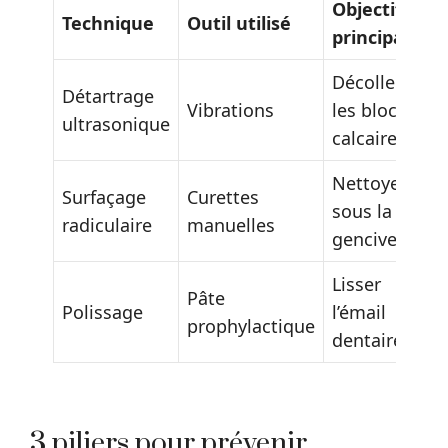
Objectif
Technique
Outil utilisé
principal
Décoller
Détartrage
Vibrations
les blocs
ultrasonique
calcaires
Nettoyer
Surfaçage
Curettes
sous la
radiculaire
manuelles
gencive
Lisser
Pâte
Polissage
l’émail
prophylactique
dentaire
3 piliers pour prévenir