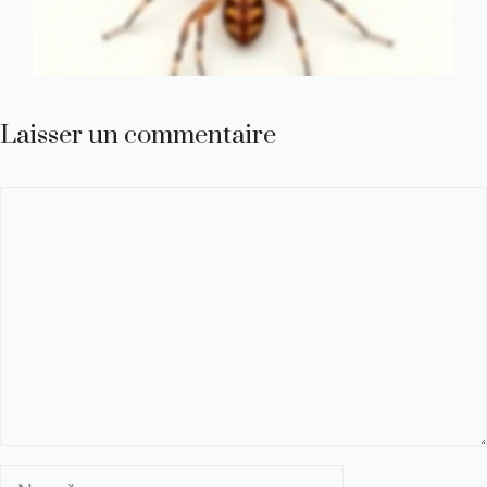
Laisser un commentaire
Commentaire
Nom