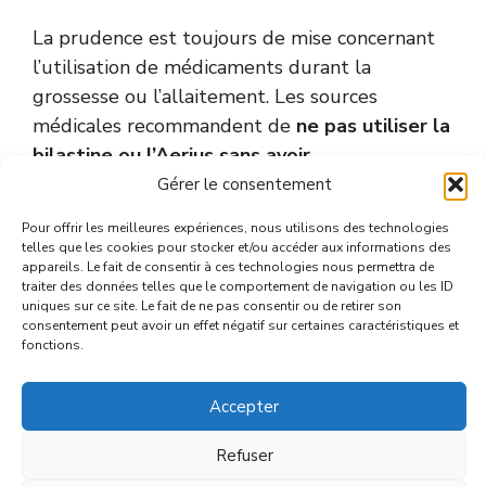
La prudence est toujours de mise concernant
l’utilisation de médicaments durant la
grossesse ou l’allaitement. Les sources
médicales recommandent de
ne pas utiliser la
bilastine ou l’Aerius sans avoir
préalablement consulté un professionnel de
Gérer le consentement
santé
, car les données cliniques sur ces
Pour offrir les meilleures expériences, nous utilisons des technologies
molécules récentes sont parfois moins
telles que les cookies pour stocker et/ou accéder aux informations des
appareils. Le fait de consentir à ces technologies nous permettra de
nombreuses que pour des traitements plus
traiter des données telles que le comportement de navigation ou les ID
anciens.
uniques sur ce site. Le fait de ne pas consentir ou de retirer son
consentement peut avoir un effet négatif sur certaines caractéristiques et
fonctions.
Votre médecin ou votre pharmacien saura vous
orienter vers la solution la mieux documentée
Accepter
et la plus sûre pour votre situation, afin de
protéger la santé du fœtus ou du nourrisson
Refuser
tout en traitant vos symptômes allergiques.