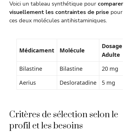
Voici un tableau synthétique pour
comparer
visuellement les contraintes de prise
pour
ces deux molécules antihistaminiques.
Dosage
Pris
Médicament
Molécule
Adulte
ali
Bilastine
Bilastine
20 mg
À je
Aerius
Desloratadine
5 mg
Indi
Critères de sélection selon le
profil et les besoins