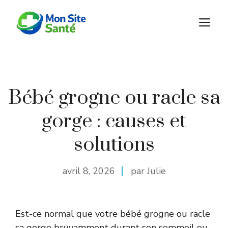
Aller
au
M
contenu
Bébé grogne ou racle sa
gorge : causes et
solutions
avril 8, 2026
par Julie
Est-ce normal que votre bébé grogne ou racle
sa gorge bruyamment durant son sommeil ou