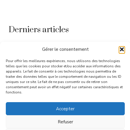
Derniers articles
Maladie du bébé arlequin : causes,
Gérer le consentement
symptômes et prise en charge 2026
Pour offrir les meilleures expériences, nous utilisons des technologies
Urine qui sent le poisson : causes,
telles que les cookies pour stocker et/ou accéder aux informations des
significations et solutions 2026
appareils. Le fait de consentir à ces technologies nous permettra de
traiter des données telles que le comportement de navigation ou les ID
Burn-out des soignants : prévenir
uniques sur ce site. Le fait de ne pas consentir ou de retirer son
l’épuisement en 2026
consentement peut avoir un effet négatif sur certaines caractéristiques et
fonctions.
Remèdes naturels contre la gastro :
guide complet 2026
Accepter
Comment choisir le logiciel santé de
votre cabinet médical
Refuser
Pied gonflé douloureux et rouge :