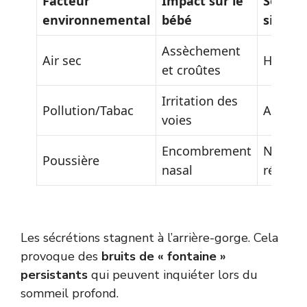
Facteur
Impact sur le
Soluti
environnemental
bébé
simple
Assèchement
Air sec
Humidif
et croûtes
Irritation des
Pollution/Tabac
Aératio
voies
Encombrement
Nettoy
Poussière
nasal
régulie
Les sécrétions stagnent à l’arrière-gorge. Cela
provoque des
bruits de « fontaine »
persistants
qui peuvent inquiéter lors du
sommeil profond.