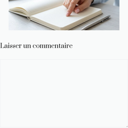
Laisser un commentaire
Commentaire