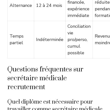
financée,
réduite
Alternance
12 à 24 mois
expérience
pendan
immédiate
format
Conciliation
vie
Temps
Revenu
Indéterminée
pro/perso,
partiel
moindr
cumul
possible
Questions fréquentes sur
secrétaire médicale
recrutement
Quel diplôme est nécessaire pour
travailler comme secrétaire médicale