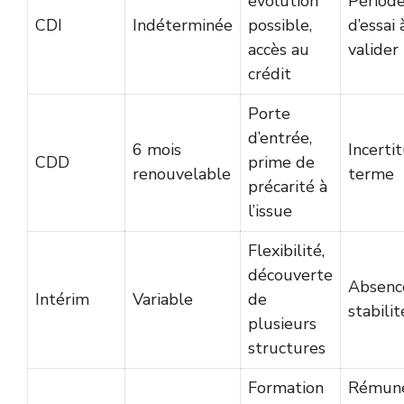
évolution
Périod
CDI
Indéterminée
possible,
d’essai 
accès au
valider
crédit
Porte
d’entrée,
6 mois
Incerti
CDD
prime de
renouvelable
terme
précarité à
l’issue
Flexibilité,
découverte
Absenc
Intérim
Variable
de
stabilit
plusieurs
structures
Formation
Rémuné