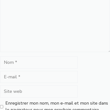
Nom
E-
mail
Site
web
Enregistrer mon nom, mon e-mail et mon site dans
le navigateur pour mon prochain commentaire.