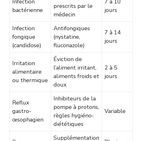
Infection
7 à 10
prescrits par le
bactérienne
jours
médecin
Infection
Antifongiques
7 à 14
fongique
(nystatine,
jours
(candidose)
fluconazole)
Éviction de
Irritation
l’aliment irritant,
2 à 5
alimentaire
aliments froids et
jours
ou thermique
doux
Inhibiteurs de la
Reflux
pompe à protons,
gastro-
Variable
règles hygiéno-
œsophagien
diététiques
Supplémentation