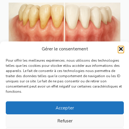
Gérer le consentement
Pour offrir les meilleures expériences, nous utilisons des technologies
Dents jaunes : causes,
telles que les cookies pour stocker et/ou accéder aux informations des
traitements et solutions
appareils. Le fait de consentir à ces technologies nous permettra de
traiter des données telles que le comportement de navigation ou les ID
efficaces 2026
uniques sur ce site. Le fait de ne pas consentir ou de retirer son
consentement peut avoir un effet négatif sur certaines caractéristiques et
fonctions.
Herpès labial et bouton de
Accepter
fièvre : causes, symptômes et
Refuser
traitements 2026