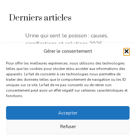
Derniers articles
Urine qui sent le poisson : causes,
significations et solutions 2026
Gérer le consentement
Burn-out des soignants : prévenir
l’épuisement en 2026
Pour offrir les meilleures expériences, nous utilisons des technologies
Remèdes naturels contre la gastro :
telles que les cookies pour stocker et/ou accéder aux informations des
appareils. Le fait de consentir à ces technologies nous permettra de
guide complet 2026
traiter des données telles que le comportement de navigation ou les ID
Comment choisir le logiciel santé de
uniques sur ce site. Le fait de ne pas consentir ou de retirer son
consentement peut avoir un effet négatif sur certaines caractéristiques et
votre cabinet médical
fonctions.
Pied gonflé douloureux et rouge :
causes, traitements et conseils 2026
Accepter
Pronostic vital engagé ou réservé :
signification complète 2026
Refuser
Quel traitement naturel pour atténuer