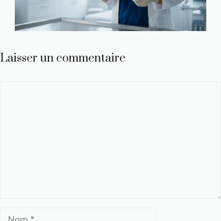
Laisser un commentaire
Commentaire
Nom