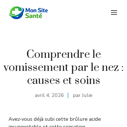
Aller
au
M
contenu
Comprendre le
vomissement par le nez :
causes et soins
avril 4, 2026
par Julie
Avez-vous déjà subi cette brûlure acide
insupportable et cette sensation