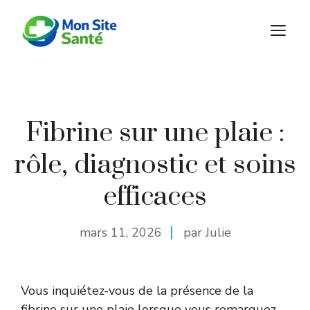
Aller
au
M
contenu
Fibrine sur une plaie :
rôle, diagnostic et soins
efficaces
mars 11, 2026
par Julie
Vous inquiétez-vous de la présence de la
fibrine sur une plaie lorsque vous remarquez